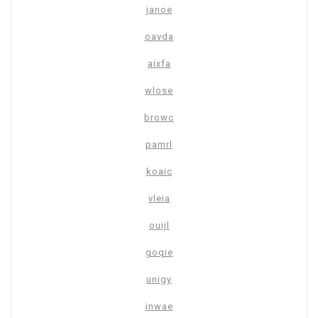
janoe
oavda
aixfa
wlose
browc
pamrl
koaic
vleia
ouijl
goqie
unigy
inwae