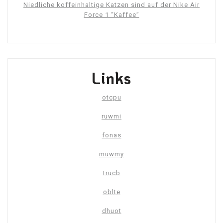
Niedliche koffeinhaltige Katzen sind auf der Nike Air
Force 1 “Kaffee”
Links
otcpu
ruwmi
fonas
muwmy
trucb
oblte
dhuot