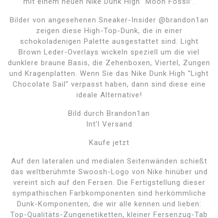
mit einem neuen Nike Dunk High “Moon Fossil”.
Bilder von angesehenen Sneaker-Insider @brandon1an
zeigen diese High-Top-Dunk, die in einer
schokoladenigen Palette ausgestattet sind. Light
Brown Leder-Overlays wickeln speziell um die viel
dunklere braune Basis, die Zehenboxen, Viertel, Zungen
und Kragenplatten. Wenn Sie das Nike Dunk High “Light
Chocolate Sail” verpasst haben, dann sind diese eine
ideale Alternative!
Bild durch Brandon1an
Int’l Versand
Kaufe jetzt
Auf den lateralen und medialen Seitenwänden schießt
das weltberühmte Swoosh-Logo von Nike hinüber und
vereint sich auf den Fersen. Die Fertigstellung dieser
sympathischen Farbkomponenten sind herkömmliche
Dunk-Komponenten, die wir alle kennen und lieben:
Top-Qualitäts-Zungenetiketten, kleiner Fersenzug-Tab