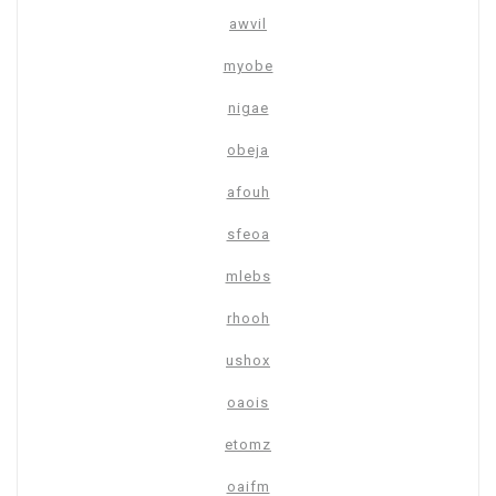
awvil
myobe
nigae
obeja
afouh
sfeoa
mlebs
rhooh
ushox
oaois
etomz
oaifm