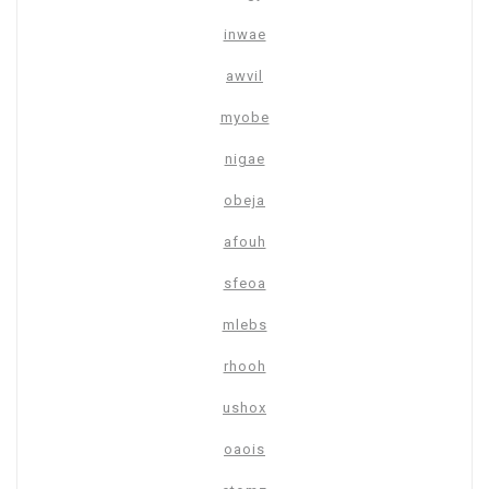
inwae
awvil
myobe
nigae
obeja
afouh
sfeoa
mlebs
rhooh
ushox
oaois