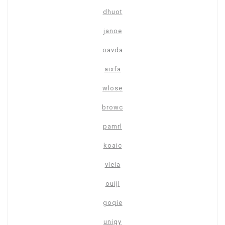
dhuot
janoe
oavda
aixfa
wlose
browc
pamrl
koaic
vleia
ouijl
goqie
unigy