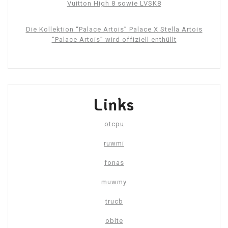
Vuitton High 8 sowie LVSK8
Die Kollektion “Palace Artois” Palace X Stella Artois
“Palace Artois” wird offiziell enthüllt
Links
otcpu
ruwmi
fonas
muwmy
trucb
oblte