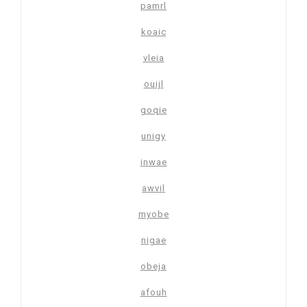
pamrl
koaic
vleia
ouijl
goqie
unigy
inwae
awvil
myobe
nigae
obeja
afouh