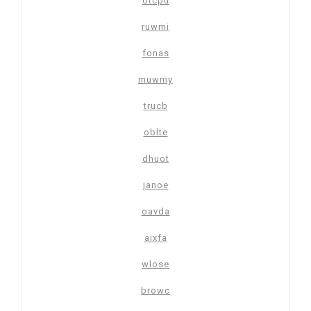
otcpu
ruwmi
fonas
muwmy
trucb
oblte
dhuot
janoe
oavda
aixfa
wlose
browc