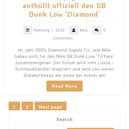
enthüllt offiziell den SB
Dunk Low ‘Diamond’
February 1, 2023
bboj
0
Comments
im Jahr 2005, Diamond Supply Co. und Nike
haben sich für den Nike SB Dunk Low ‘Tiffany’
zusammengetan. Der Schuh wird vom Luxus -
Schmuckhändler inspiriert und wird von vielen
Sneakerheads als eines der bisher am
Read More
Posts
1
2
Next page
Page
Page
navigation
Search