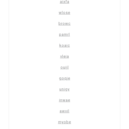
aixfa
wlose
browc
pamrl
koaic
vleia
ouijl
goqie
unigy
inwae
awvil
myobe