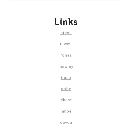
Links
otcpu
ruwmi
fonas
muwmy
trucb
oblte
dhuot
janoe
oavda