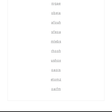
nigae
obeja
afouh
sfeoa
mlebs
rhooh
ushox
oaois
etomz
oaifm